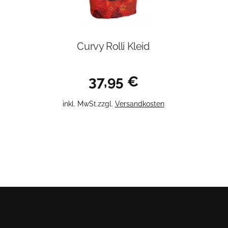
Curvy Rolli Kleid
37,95
€
Dieses
inkl. MwSt.
zzgl.
Versandkosten
Produkt
weist
mehrere
Varianten
auf.
Die
Optionen
können
auf