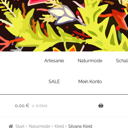
Zur
Zum
Artesanie
Naturmode
Scha
Navigation
Inhalt
springen
springen
SALE
Mein Konto
0,00
€
0 Artikel
Start
Naturmode
Kleid
Silvana Kleid