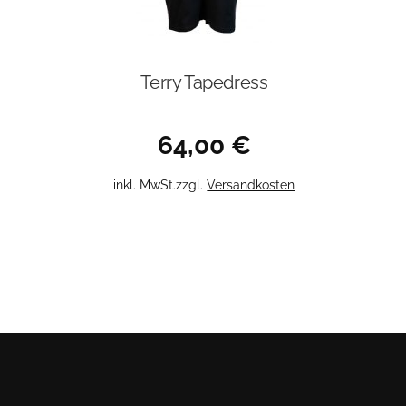
Terry Tapedress
64,00
€
Dieses
inkl. MwSt.
zzgl.
Versandkosten
Produkt
weist
mehrere
Varianten
auf.
Die
Optionen
können
auf