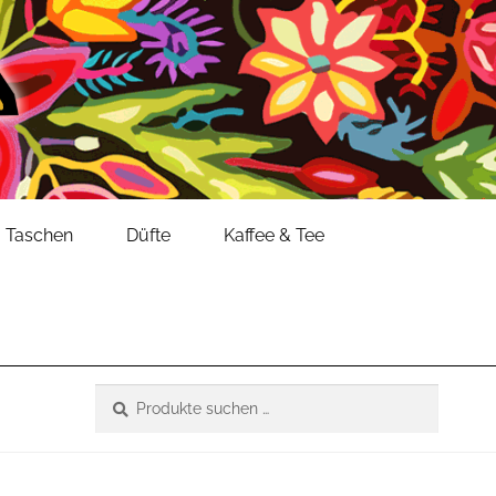
Taschen
Düfte
Kaffee & Tee
Suche
Suchen
nach: