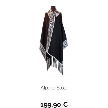
Alpaka Stola
199,90
€