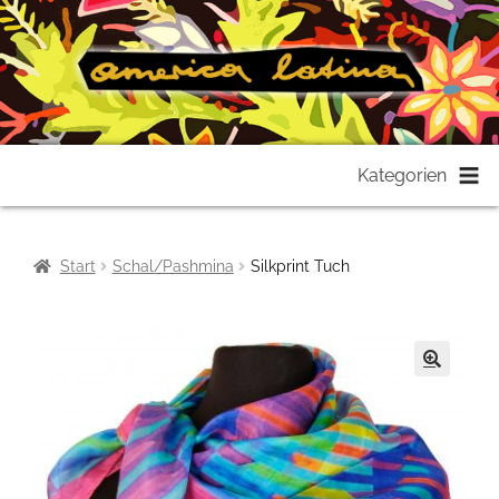
Zur
Zum
Kategorien
Navigation
Inhalt
springen
springen
Start
Schal/Pashmina
Silkprint Tuch
🔍