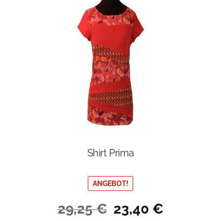
Shirt Prima
ANGEBOT!
Ursprünglicher
Aktueller
29,25
€
23,40
€
Preis
Preis