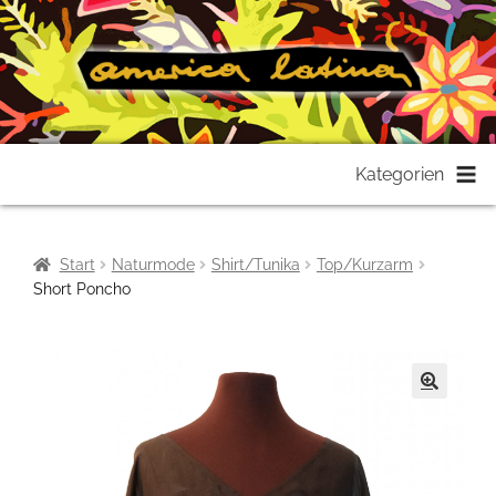
Zur
Zum
Kategorien
Navigation
Inhalt
springen
springen
Start
Naturmode
Shirt/Tunika
Top/Kurzarm
Short Poncho
🔍