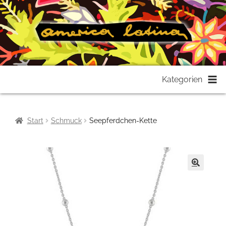
Zur
Zum
Kategorien
Navigation
Inhalt
springen
springen
Start
Schmuck
Seepferdchen-Kette
🔍