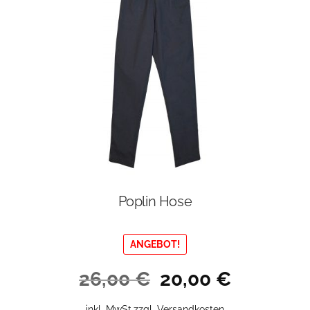
Poplin Hose
ANGEBOT!
Ursprünglicher
Aktueller
26,00
€
20,00
€
Preis
Preis
war:
ist:
Dieses
inkl. MwSt.
zzgl.
Versandkosten