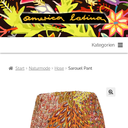
Zur
Zum
Kategorien
Navigation
Inhalt
springen
springen
Start
Naturmode
Hose
Sarouel Pant
🔍