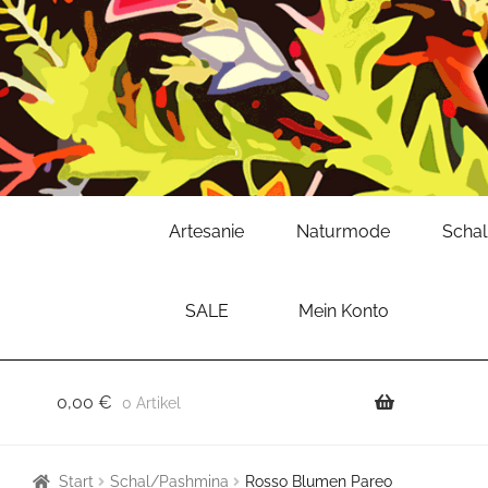
Zur
Zum
Artesanie
Naturmode
Scha
Navigation
Inhalt
springen
springen
SALE
Mein Konto
0,00
€
0 Artikel
Start
Schal/Pashmina
Rosso Blumen Pareo