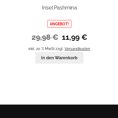
Insel Pashmina
ANGEBOT!
Ursprünglicher
Aktueller
29,98
€
11,99
€
Preis
Preis
war:
ist:
inkl. 20 % MwSt.
zzgl.
Versandkosten
29,98 €
11,99 €.
In den Warenkorb