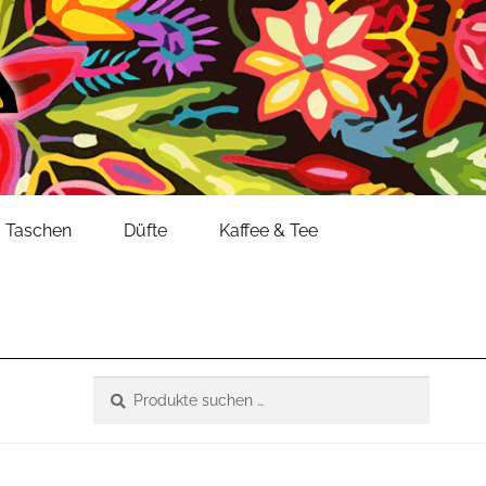
Taschen
Düfte
Kaffee & Tee
Suche
Suchen
nach: