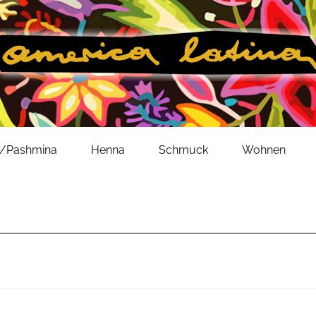
l/Pashmina
Henna
Schmuck
Wohnen