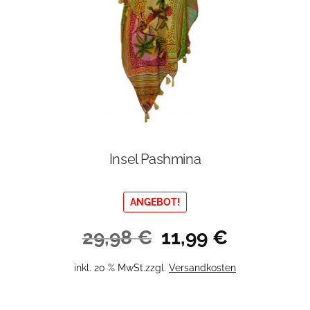
Insel Pashmina
ANGEBOT!
Ursprünglicher
Aktueller
29,98
€
11,99
€
Preis
Preis
war:
ist:
inkl. 20 % MwSt.
zzgl.
Versandkosten
29,98 €
11,99 €.