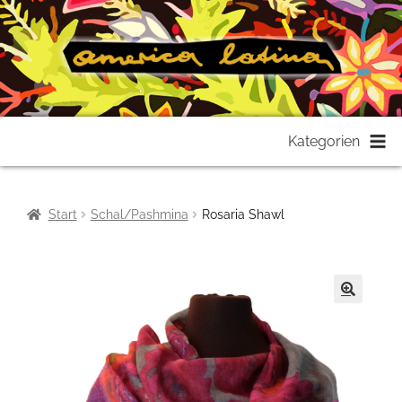
Zur
Zum
Kategorien
Navigation
Inhalt
springen
springen
Start
Schal/Pashmina
Rosaria Shawl
🔍