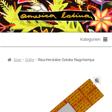
Zur
Zum
Kategorien
Navigation
Inhalt
springen
springen
Start
Düfte
Räucherstäbe Goloka Nagchampa
🔍