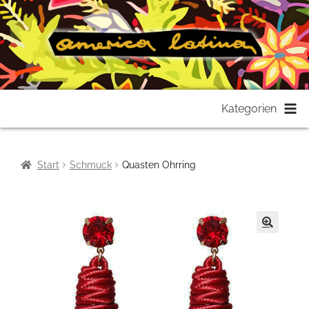
Zur
Zum
Kategorien
Navigation
Inhalt
springen
springen
Start
Schmuck
Quasten Ohrring
🔍