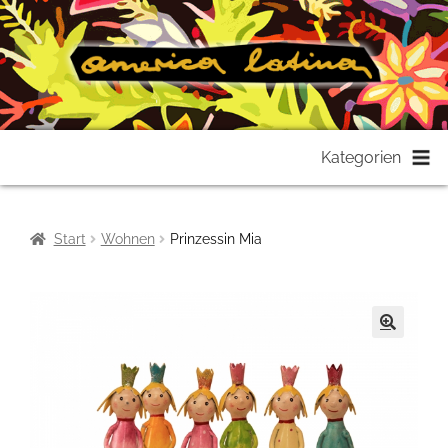
Zur
Zum
Kategorien
Navigation
Inhalt
springen
springen
Start
Wohnen
Prinzessin Mia
🔍