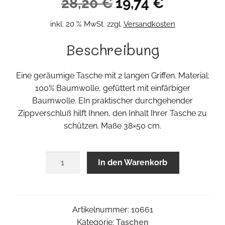
Ursprünglicher
Aktueller
28,20
€
19,74
€
Preis
Preis
inkl. 20 % MwSt.
zzgl.
Versandkosten
war:
ist:
Beschreibung
28,20 €
19,74 €.
Eine geräumige Tasche mit 2 langen Griffen. Material:
100% Baumwolle, gefüttert mit einfärbiger
Baumwolle. EIn praktischer durchgehender
Zippverschluß hilft Ihnen, den Inhalt Ihrer Tasche zu
schützen. Maße 38×50 cm.
Printshopper
In den Warenkorb
Menge
Artikelnummer:
10661
Kategorie:
Taschen