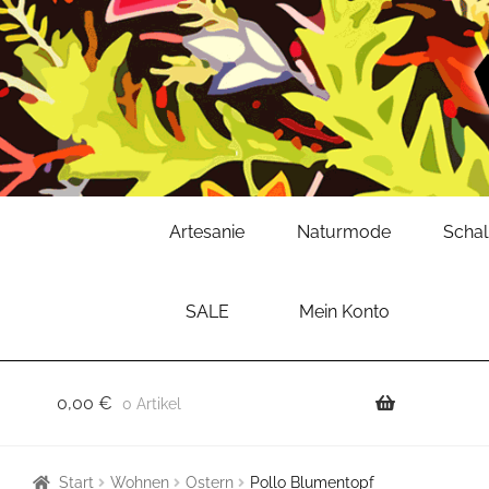
Zur
Zum
Artesanie
Naturmode
Scha
Navigation
Inhalt
springen
springen
SALE
Mein Konto
0,00
€
0 Artikel
Start
Wohnen
Ostern
Pollo Blumentopf