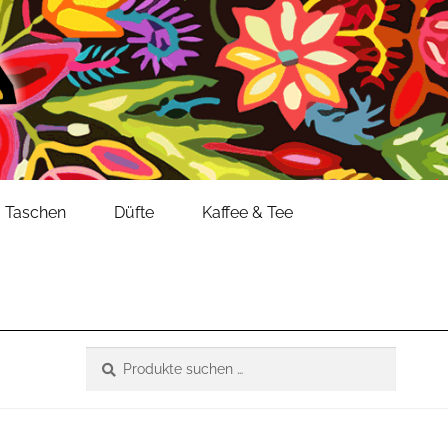
Taschen
Düfte
Kaffee & Tee
Suche
Suchen
nach: