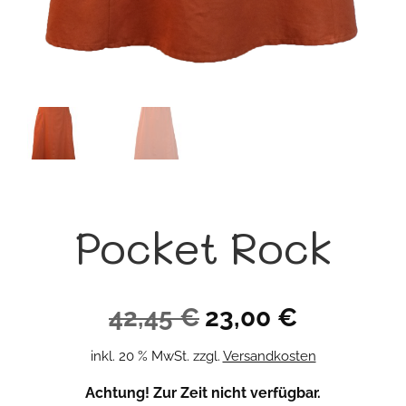
Pocket Rock
Ursprünglicher
Aktueller
42,45
€
23,00
€
Preis
Preis
inkl. 20 % MwSt.
zzgl.
Versandkosten
war:
ist:
Achtung! Zur Zeit nicht verfügbar.