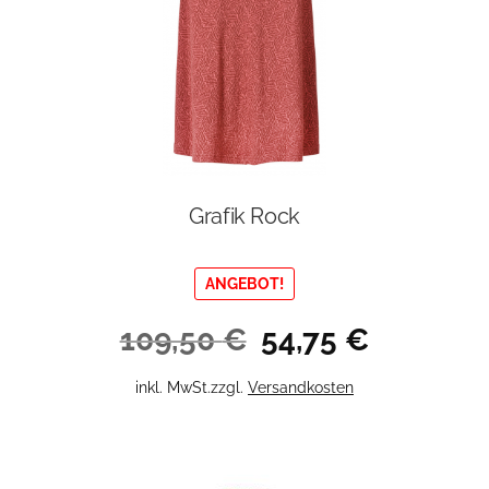
Grafik Rock
ANGEBOT!
Ursprünglicher
Aktueller
109,50
€
54,75
€
Preis
Preis
war:
ist:
Dieses
inkl. MwSt.
zzgl.
Versandkosten
109,50 €
54,75 €.
Produkt
weist
mehrere