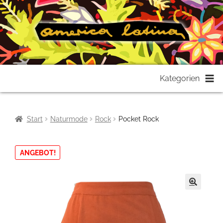
Zur
Zum
Kategorien
Navigation
Inhalt
springen
springen
Start
Naturmode
Rock
Pocket Rock
ANGEBOT!
🔍