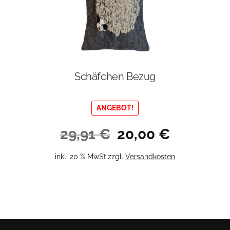
Schäfchen Bezug
ANGEBOT!
Ursprünglicher
Aktueller
29,91
€
20,00
€
Preis
Preis
war:
ist:
inkl. 20 % MwSt.
zzgl.
Versandkosten
29,91 €
20,00 €.