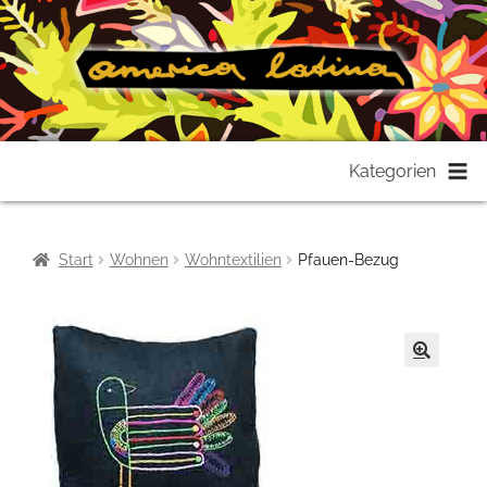
Zur
Zum
Kategorien
Navigation
Inhalt
springen
springen
Start
Wohnen
Wohntextilien
Pfauen-Bezug
🔍