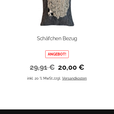
Schäfchen Bezug
ANGEBOT!
Ursprünglicher
Aktueller
29,91
€
20,00
€
Preis
Preis
war:
ist:
inkl. 20 % MwSt.
zzgl.
Versandkosten
29,91 €
20,00 €.