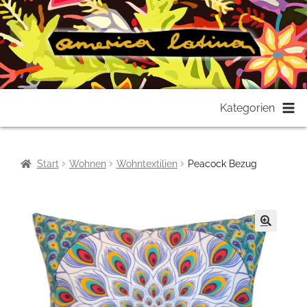
Zur
Zum
Kategorien
Navigation
Inhalt
springen
springen
Start
Wohnen
Wohntextilien
Peacock Bezug
🔍