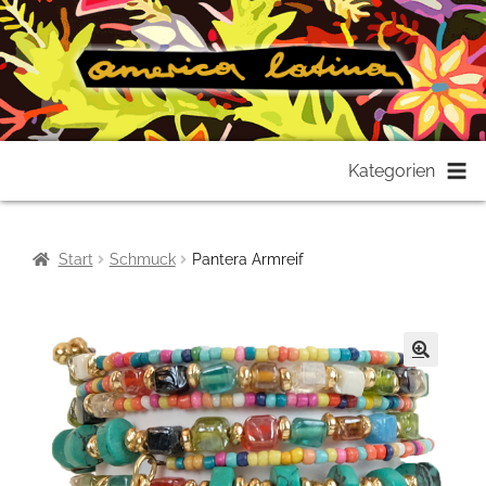
Zur
Zum
Kategorien
Navigation
Inhalt
springen
springen
Start
Schmuck
Pantera Armreif
🔍