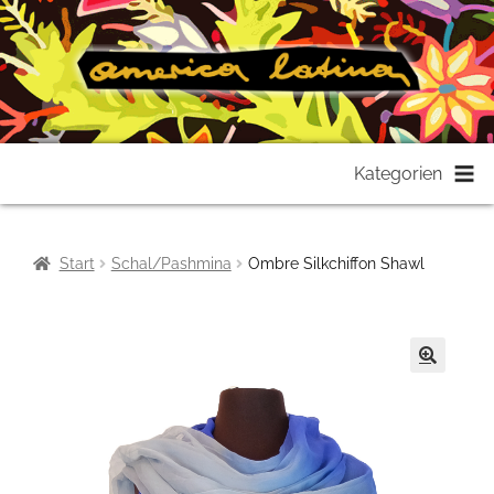
Zur
Zum
Kategorien
Navigation
Inhalt
springen
springen
Start
Schal/Pashmina
Ombre Silkchiffon Shawl
🔍