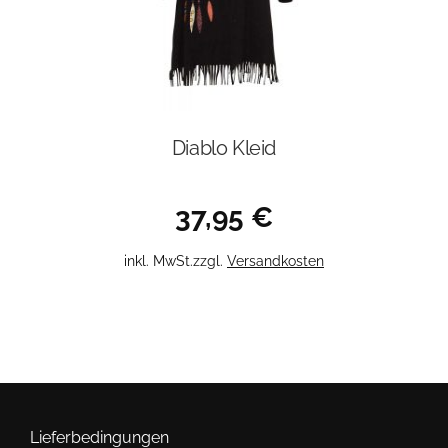
gewählt
werden
Diablo Kleid
37,95
€
Dieses
inkl. MwSt.
zzgl.
Versandkosten
Produkt
weist
mehrere
Varianten
auf.
Die
Optionen
Lieferbedingungen