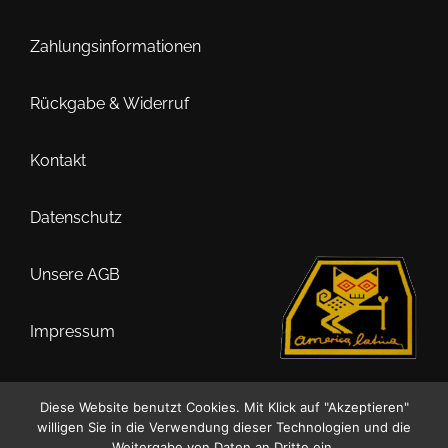
können
auf
Zahlungsinformationen
der
Produktseite
Rückgabe & Widerruf
gewählt
werden
Kontakt
Datenschutz
Unsere AGB
Impressum
Diese Website benutzt Cookies. Mit Klick auf "Akzeptieren"
willigen Sie in die Verwendung dieser Technologien und die
0
Weitergabe von Daten an Dritte ein.