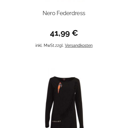
Nero Federdress
41,99
€
Dieses
inkl. MwSt.
zzgl.
Versandkosten
Produkt
weist
mehrere
Varianten
auf.
Die
Optionen
können
auf
der
Produktseite