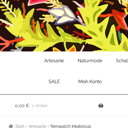
Zur
Zum
Artesanie
Naturmode
Scha
Navigation
Inhalt
springen
springen
SALE
Mein Konto
0,00
€
0 Artikel
Start
Artesanie
Neropatch Inkabezug