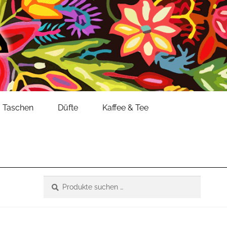
Taschen
Düfte
Kaffee & Tee
Suche
Suchen
nach: