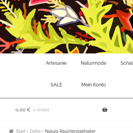
Zur
Zum
Artesanie
Naturmode
Scha
Navigation
Inhalt
springen
springen
SALE
Mein Konto
0,00
€
0 Artikel
Start
Düfte
Natura Räucherstabhalter