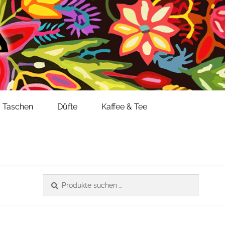
Taschen
Düfte
Kaffee & Tee
Suche
Suchen
nach: