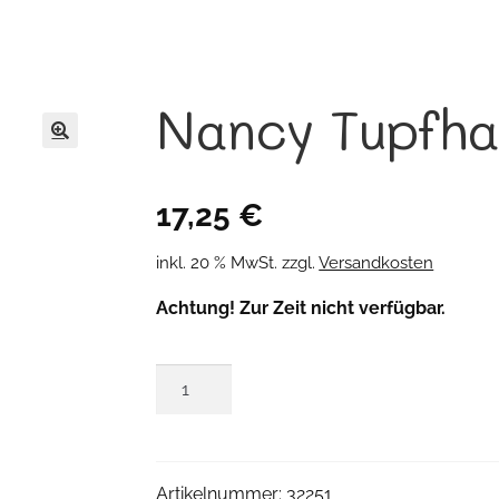
Nancy Tupfha
🔍
17,25
€
inkl. 20 % MwSt.
zzgl.
Versandkosten
Achtung! Zur Zeit nicht verfügbar.
Nancy
Tupfhase
Menge
Artikelnummer:
32251