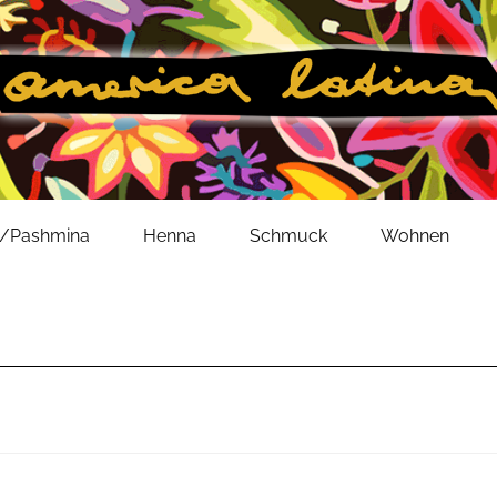
l/Pashmina
Henna
Schmuck
Wohnen