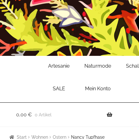
Zur
Zum
Artesanie
Naturmode
Scha
Navigation
Inhalt
springen
springen
SALE
Mein Konto
0,00
€
0 Artikel
Start
Wohnen
Ostern
Nancy Tupfhase