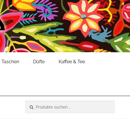
Taschen
Düfte
Kaffee & Tee
Suche
Suchen
nach: