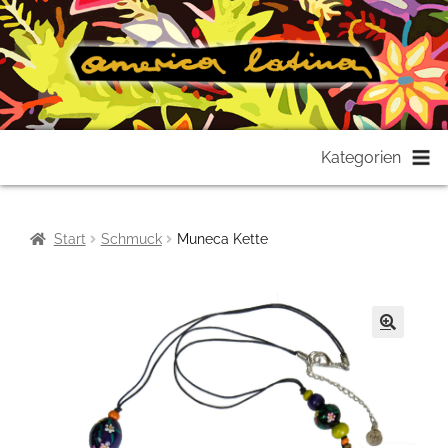
Zur
Zum
Kategorien
Navigation
Inhalt
springen
springen
Start
Schmuck
Muneca Kette
🔍