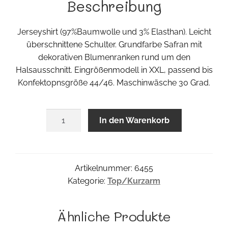
Beschreibung
19,25 €
15,40 €.
Jerseyshirt (97%Baumwolle und 3% Elasthan). Leicht
überschnittene Schulter. Grundfarbe Safran mit
dekorativen Blumenranken rund um den
Halsausschnitt. Eingrößenmodell in XXL, passend bis
Konfektopnsgröße 44/46. Maschinwäsche 30 Grad.
Maxisafran
In den Warenkorb
Top
Menge
Artikelnummer:
6455
Kategorie:
Top/Kurzarm
Ähnliche Produkte