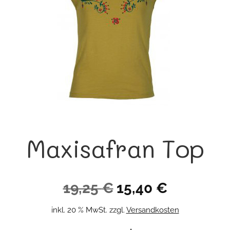
Maxisafran Top
Ursprünglicher
Aktueller
19,25
€
15,40
€
Preis
Preis
inkl. 20 % MwSt.
zzgl.
Versandkosten
war:
ist: