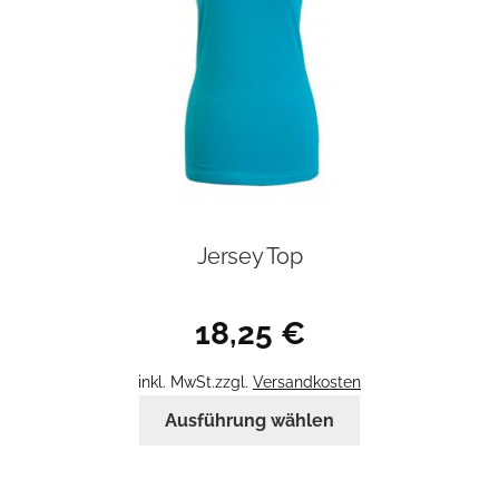
Jersey Top
18,25
€
inkl. MwSt.
zzgl.
Versandkosten
Dieses
Ausführung wählen
Produkt
weist
mehrere