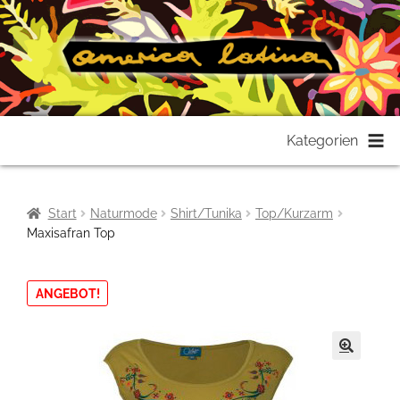
Zur
Zum
Kategorien
Navigation
Inhalt
springen
springen
Start
Naturmode
Shirt/Tunika
Top/Kurzarm
Maxisafran Top
ANGEBOT!
🔍