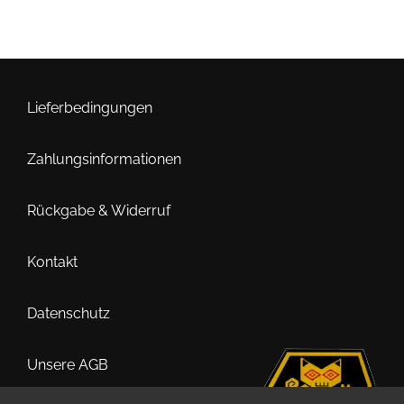
Varianten
auf.
Die
Optionen
können
Lieferbedingungen
auf
der
Zahlungsinformationen
Produktseite
gewählt
Rückgabe & Widerruf
werden
Kontakt
Datenschutz
Unsere AGB