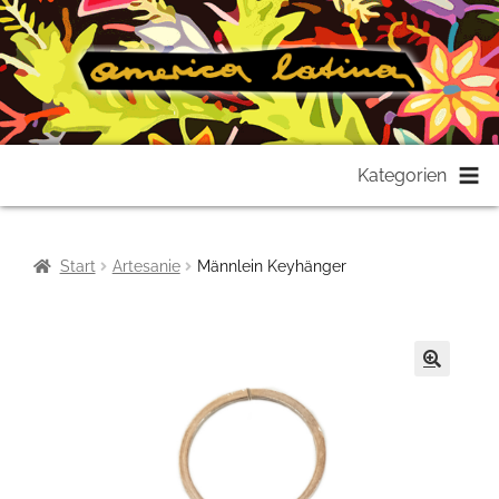
Zur
Zum
Kategorien
Navigation
Inhalt
springen
springen
Start
Artesanie
Männlein Keyhänger
🔍