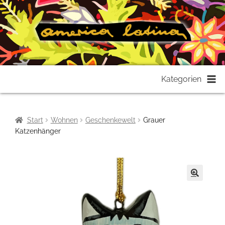
Zur
Zum
Kategorien
Navigation
Inhalt
springen
springen
Start
Wohnen
Geschenkewelt
Grauer
Katzenhänger
🔍