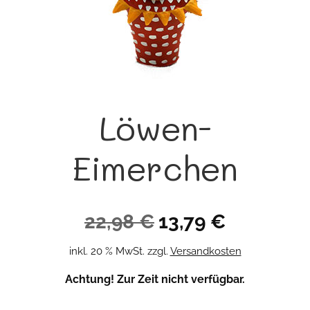
Löwen-
Eimerchen
Ursprünglicher
Aktueller
22,98
€
13,79
€
Preis
Preis
inkl. 20 % MwSt.
zzgl.
Versandkosten
war:
ist:
Achtung! Zur Zeit nicht verfügbar.
22,98 €
13,79 €.