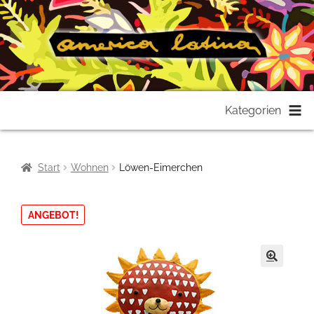
Zur
Zum
Kategorien
Navigation
Inhalt
springen
springen
Start
Wohnen
Löwen-Eimerchen
ANGEBOT!
🔍