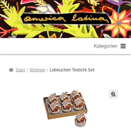
Zur
Zum
Kategorien
Navigation
Inhalt
springen
springen
Start
Wohnen
Lebkuchen Teelicht Set
🔍