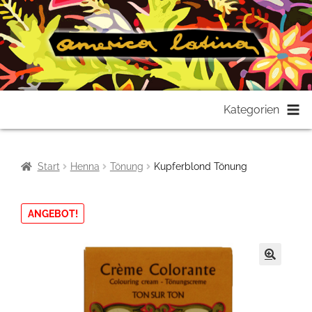
Zur
Zum
Kategorien
Navigation
Inhalt
springen
springen
Start
Henna
Tönung
Kupferblond Tönung
ANGEBOT!
🔍