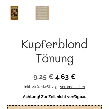
Kupferblond
Tönung
Ursprünglicher
Aktueller
9,25
€
4,63
€
Preis
Preis
inkl. 20 % MwSt.
zzgl.
Versandkosten
war:
ist:
Achtung! Zur Zeit nicht verfügbar.
9,25 €
4,63 €.