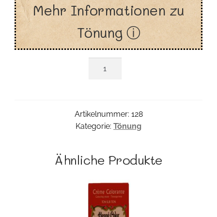
Mehr Informationen zu
Tönung ⓘ
Kupferblond
Tönung
Menge
Artikelnummer:
128
Kategorie:
Tönung
Ähnliche Produkte