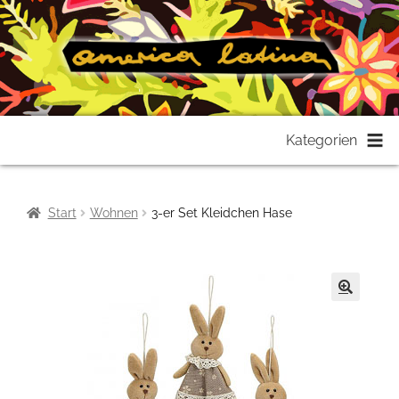
Zur
Zum
Kategorien
Navigation
Inhalt
springen
springen
Start
Wohnen
3-er Set Kleidchen Hase
🔍