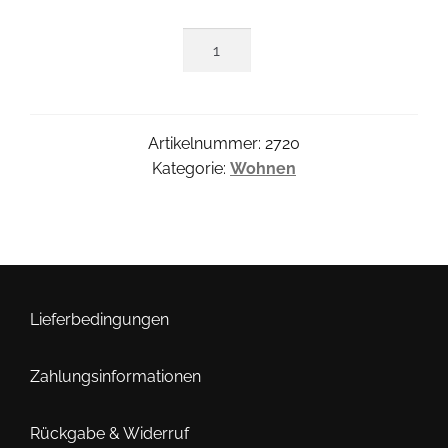
3-
er
Set
Kleidchen
Hase
Artikelnummer:
2720
Menge
Kategorie:
Wohnen
Lieferbedingungen
Zahlungsinformationen
Rückgabe & Widerruf