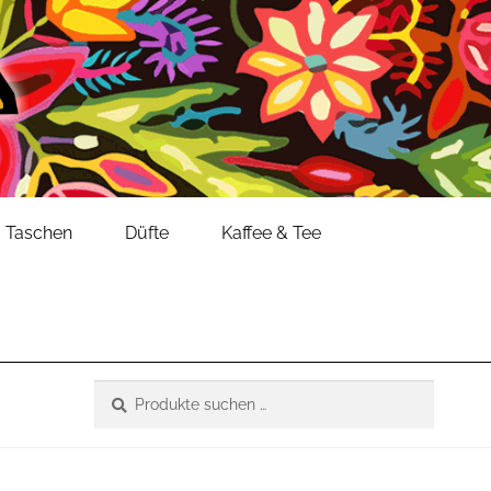
Taschen
Düfte
Kaffee & Tee
Suche
Suchen
nach: