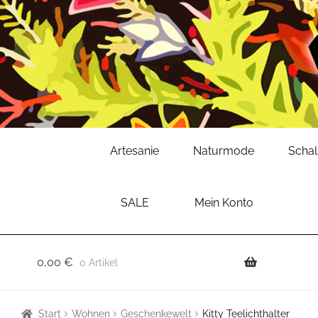
Zur
Zum
Artesanie
Naturmode
Scha
Navigation
Inhalt
springen
springen
SALE
Mein Konto
0,00
€
0 Artikel
Start
Wohnen
Geschenkewelt
Kitty Teelichthalter