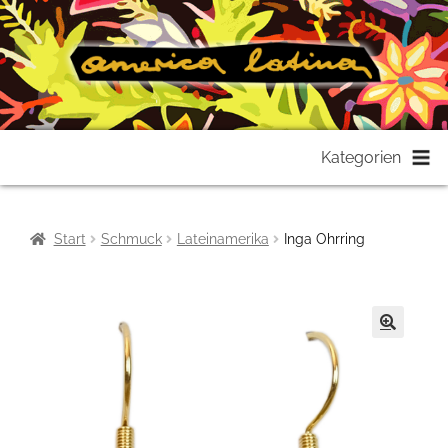
Zur
Zum
Kategorien
Navigation
Inhalt
springen
springen
Start
Schmuck
Lateinamerika
Inga Ohrring
🔍