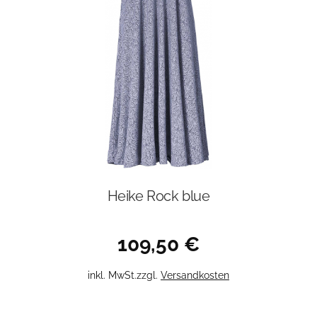
Optionen
können
auf
der
Produktseite
gewählt
werden
Heike Rock blue
109,50
€
Dieses
inkl. MwSt.
zzgl.
Versandkosten
Produkt
weist