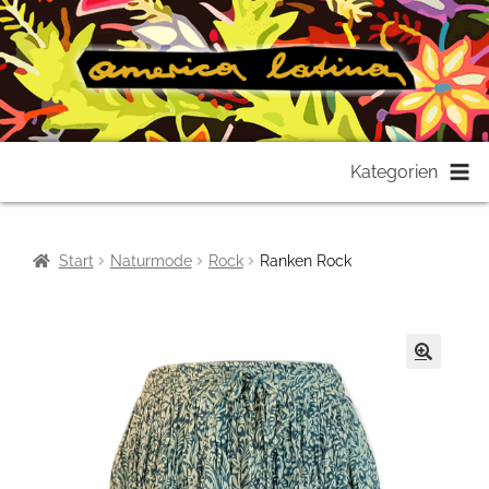
Zur
Zum
Kategorien
Navigation
Inhalt
springen
springen
Start
Naturmode
Rock
Ranken Rock
🔍