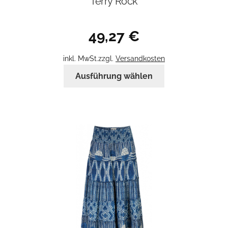
Terry Rock
49,27
€
inkl. MwSt.
zzgl.
Versandkosten
Dieses
Ausführung wählen
Produkt
weist
mehrere
Varianten
auf.
Die
Optionen
können
auf
der
Produktseite
gewählt