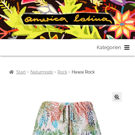
Zur
Zum
Kategorien
Navigation
Inhalt
springen
springen
Start
Naturmode
Rock
Hawai Rock
🔍