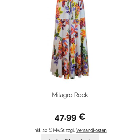
Optionen
können
auf
der
Produktseite
gewählt
werden
Milagro Rock
47,99
€
inkl. 20 % MwSt.
zzgl.
Versandkosten