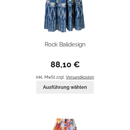
werden
Rock Balidesign
88,10
€
inkl. MwSt.
zzgl.
Versandkosten
Dieses
Ausführung wählen
Produkt
weist
mehrere
Varianten
auf.
Die