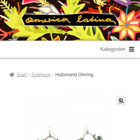
Zur
Zum
Kategorien
Navigation
Inhalt
springen
springen
Start
Schmuck
Halbmond Ohrring
🔍