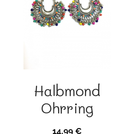
Halbmond
Ohrring
14,99
€