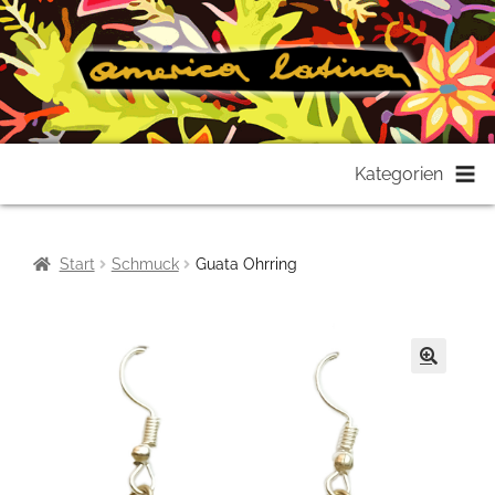
Zur
Zum
Kategorien
Navigation
Inhalt
springen
springen
Start
Schmuck
Guata Ohrring
🔍