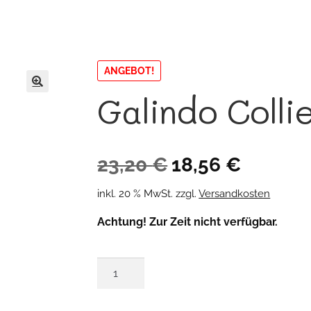
ANGEBOT!
Galindo Colli
🔍
Ursprünglicher
Aktueller
23,20
€
18,56
€
Preis
Preis
inkl. 20 % MwSt.
zzgl.
Versandkosten
war:
ist:
Achtung! Zur Zeit nicht verfügbar.
23,20 €
18,56 €.
Galindo
Collier
Menge