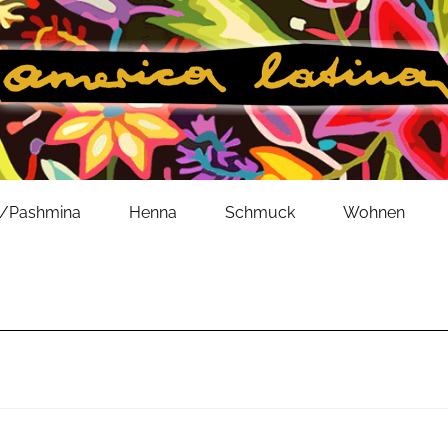
l/Pashmina
Henna
Schmuck
Wohnen