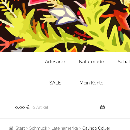
Zur
Zum
Artesanie
Naturmode
Scha
Navigation
Inhalt
springen
springen
SALE
Mein Konto
0,00
€
0 Artikel
Start
Schmuck
Lateinamerika
Galindo Collier