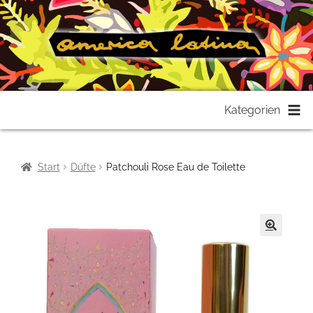
Zur
Zum
Kategorien
Navigation
Inhalt
springen
springen
Start
Düfte
Patchouli Rose Eau de Toilette
🔍