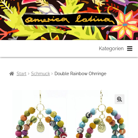
Zur
Zum
Kategorien
Navigation
Inhalt
springen
springen
Start
Schmuck
Double Rainbow Ohrringe
🔍