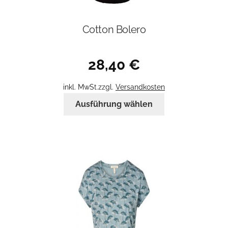
Cotton Bolero
28,40
€
inkl. MwSt.
zzgl.
Versandkosten
Dieses
Ausführung wählen
Produkt
weist
mehrere
Varianten
auf.
Die
Optionen
können
auf
der