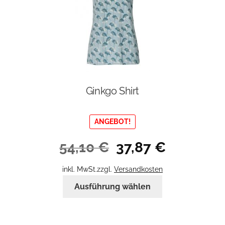
Produktseite
gewählt
werden
Ginkgo Shirt
ANGEBOT!
Ursprünglicher
Aktueller
54,10
€
37,87
€
Preis
Preis
war:
ist:
inkl. MwSt.
zzgl.
Versandkosten
54,10 €
37,87 €.
Dieses
Ausführung wählen
Produkt
weist
mehrere