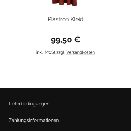
Plastron Kleid
99,50
€
Dieses
inkl. MwSt.
zzgl.
Versandkosten
Produkt
weist
mehrere
Varianten
auf.
Die
Optionen
Lieferbedingungen
können
auf
Zahlungsinformationen
der