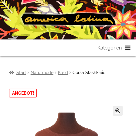
Zur
Zum
Kategorien
Navigation
Inhalt
springen
springen
Start
Naturmode
Kleid
Corsa Slashkleid
ANGEBOT!
🔍