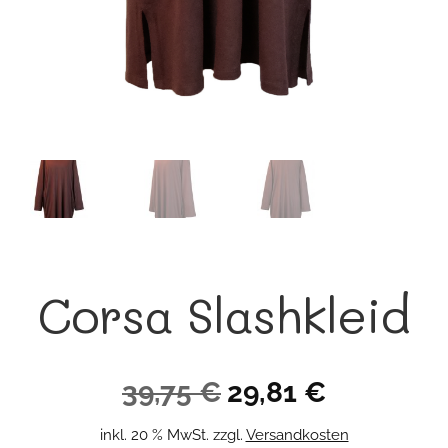
Corsa Slashkleid
Ursprünglicher
Aktueller
39,75
€
29,81
€
Preis
Preis
inkl. 20 % MwSt.
zzgl.
Versandkosten