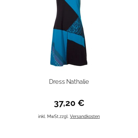
Dress Nathalie
37,20
€
Dieses
inkl. MwSt.
zzgl.
Versandkosten
Produkt
weist