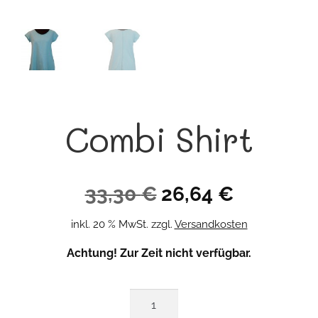
Combi Shirt
Ursprünglicher
Aktueller
33,30
€
26,64
€
Preis
Preis
inkl. 20 % MwSt.
zzgl.
Versandkosten
war:
ist:
Achtung! Zur Zeit nicht verfügbar.
33,30 €
26,64 €.
Combi
Shirt