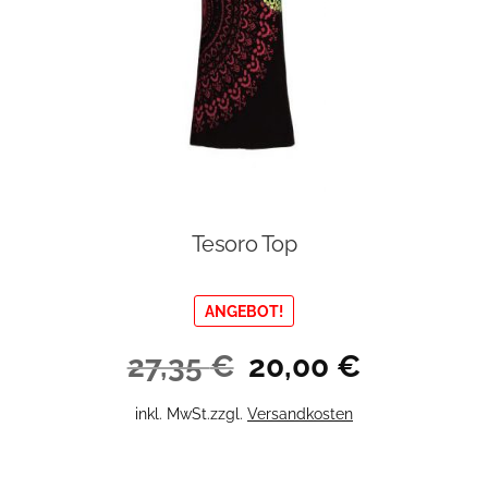
Tesoro Top
ANGEBOT!
Ursprünglicher
Aktueller
27,35
€
20,00
€
Preis
Preis
war:
ist:
Dieses
inkl. MwSt.
zzgl.
Versandkosten
27,35 €
20,00 €.
Produkt
weist