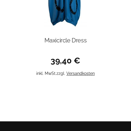
Maxicircle Dress
39,40
€
Dieses
inkl. MwSt.
zzgl.
Versandkosten
Produkt
weist
mehrere
Varianten
auf.
Die
Optionen