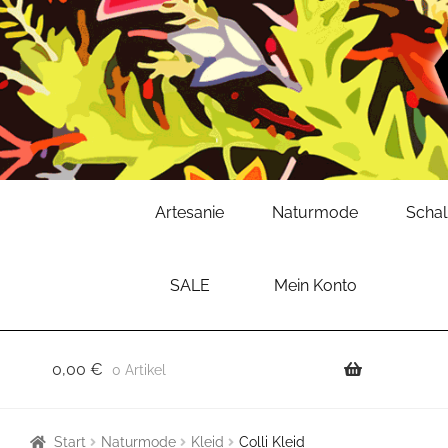
Zur
Zum
Artesanie
Naturmode
Scha
Navigation
Inhalt
springen
springen
SALE
Mein Konto
0,00
€
0 Artikel
Start
Naturmode
Kleid
Colli Kleid