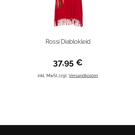
Rossi Diablokleid
37,95
€
Dieses
inkl. MwSt.
zzgl.
Versandkosten
Produkt
weist
mehrere
Varianten
auf.
Die
Optionen