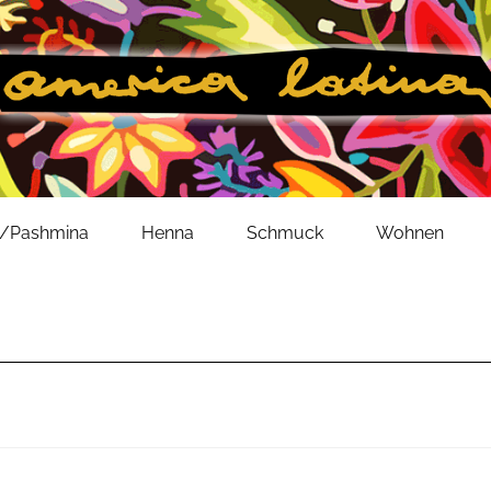
l/Pashmina
Henna
Schmuck
Wohnen