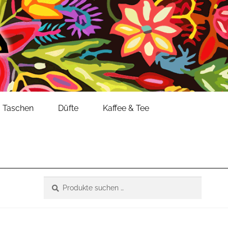
Taschen
Düfte
Kaffee & Tee
Suche
Suchen
nach: