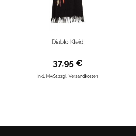
Diablo Kleid
37,95
€
Dieses
inkl. MwSt.
zzgl.
Versandkosten
Produkt
weist
mehrere
Varianten
auf.
Die
Optionen