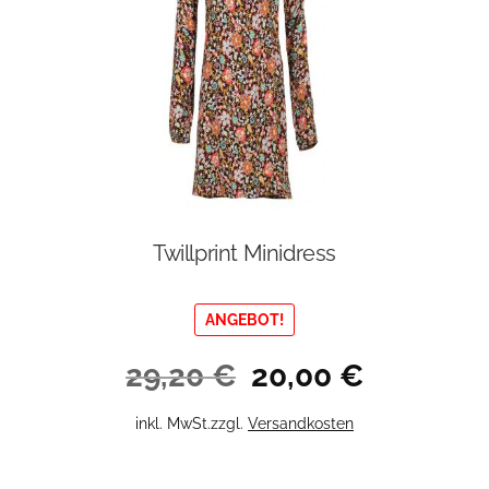
Twillprint Minidress
ANGEBOT!
Ursprünglicher
Aktueller
29,20
€
20,00
€
Preis
Preis
war:
ist:
Dieses
inkl. MwSt.
zzgl.
Versandkosten
29,20 €
20,00 €.
Produkt
weist