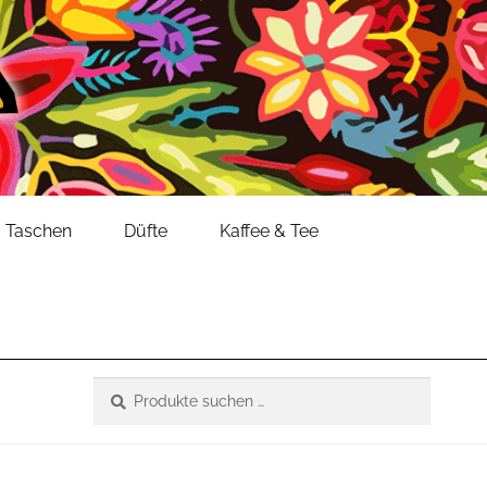
Taschen
Düfte
Kaffee & Tee
Suche
Suchen
nach: