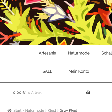
Zur
Zum
Artesanie
Naturmode
Scha
Navigation
Inhalt
springen
springen
SALE
Mein Konto
0,00
€
0 Artikel
Start
Naturmode
Kleid
Grizy Kleid