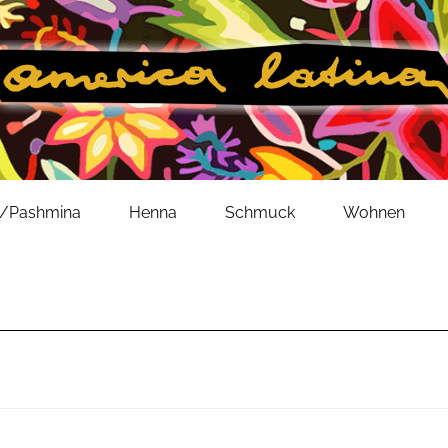
l/Pashmina
Henna
Schmuck
Wohnen