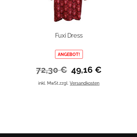
Fuxi Dress
ANGEBOT!
Ursprünglicher
Aktueller
72,30
€
49,16
€
Preis
Preis
war:
ist:
Dieses
inkl. MwSt.
zzgl.
Versandkosten
72,30 €
49,16 €.
Produkt
weist
mehrere
Varianten
auf.
Die
Optionen