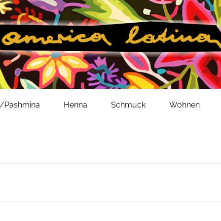
l/Pashmina
Henna
Schmuck
Wohnen