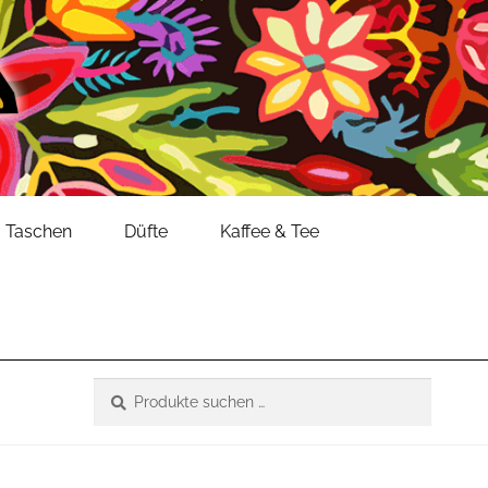
Taschen
Düfte
Kaffee & Tee
Suche
Suchen
nach: