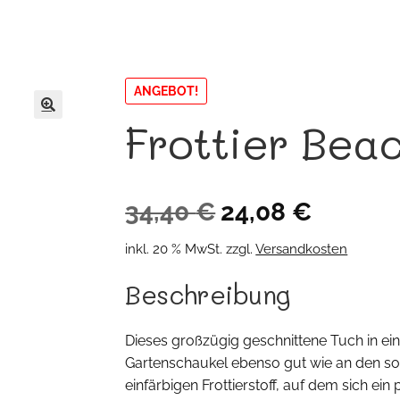
ANGEBOT!
Frottier Bea
🔍
Ursprünglicher
Aktueller
34,40
€
24,08
€
Preis
Preis
inkl. 20 % MwSt.
zzgl.
Versandkosten
war:
ist:
Beschreibung
34,40 €
24,08 €.
Dieses großzügig geschnittene Tuch in ei
Gartenschaukel ebenso gut wie an den son
einfärbigen Frottierstoff, auf dem sich e