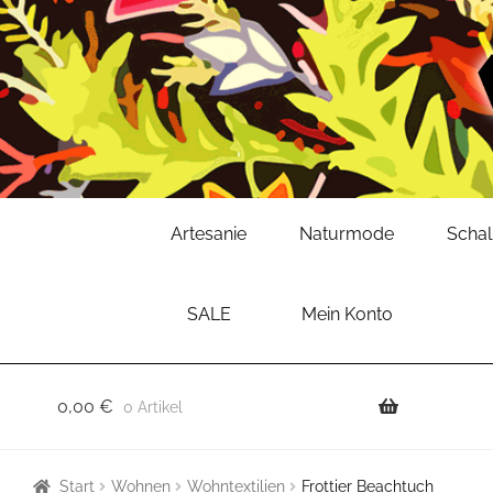
Zur
Zum
Artesanie
Naturmode
Scha
Navigation
Inhalt
springen
springen
SALE
Mein Konto
0,00
€
0 Artikel
Start
Wohnen
Wohntextilien
Frottier Beachtuch