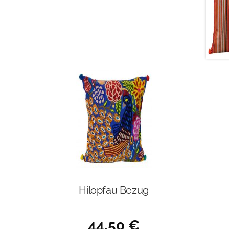
Hilopfau Bezug
44,50
€