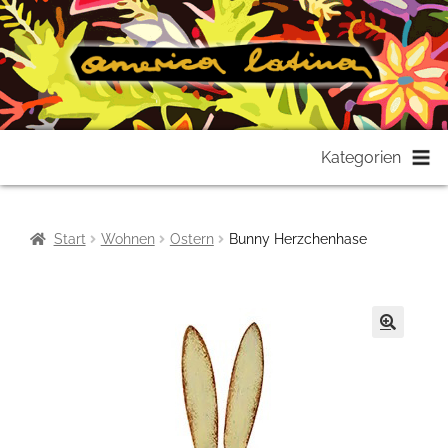
Zur
Zum
Kategorien
Navigation
Inhalt
springen
springen
Start
Wohnen
Ostern
Bunny Herzchenhase
🔍