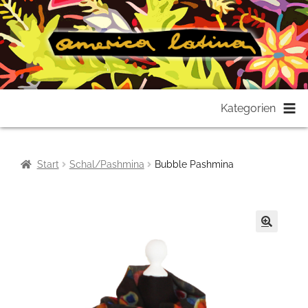
Zur
Zum
Kategorien
Navigation
Inhalt
springen
springen
Start
Schal/Pashmina
Bubble Pashmina
🔍