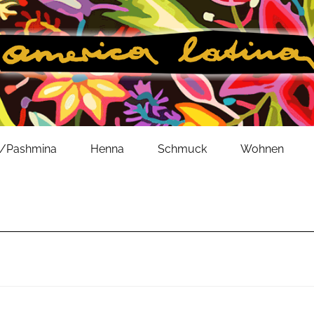
l/Pashmina
Henna
Schmuck
Wohnen