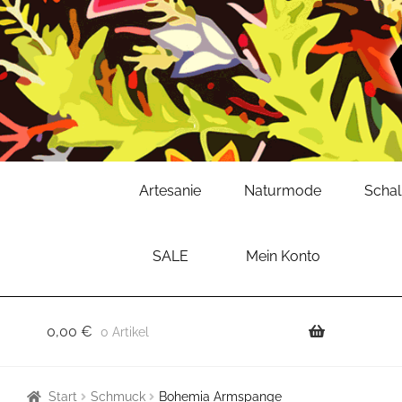
Zur
Zum
Artesanie
Naturmode
Scha
Navigation
Inhalt
springen
springen
SALE
Mein Konto
0,00
€
0 Artikel
Start
Schmuck
Bohemia Armspange