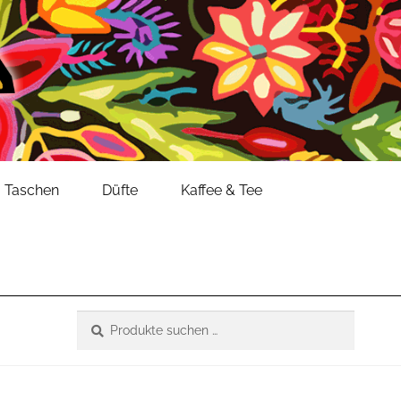
Taschen
Düfte
Kaffee & Tee
Suche
Suchen
nach: