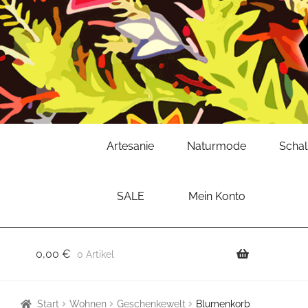
Zur
Zum
Artesanie
Naturmode
Scha
Navigation
Inhalt
springen
springen
SALE
Mein Konto
0,00
€
0 Artikel
Start
Wohnen
Geschenkewelt
Blumenkorb