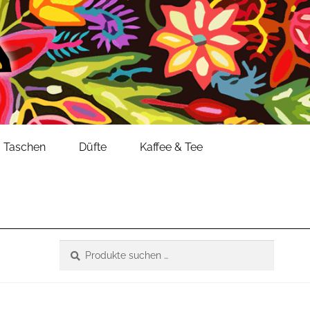
Taschen
Düfte
Kaffee & Tee
Suche
Suchen
nach: