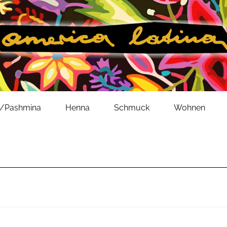
l/Pashmina
Henna
Schmuck
Wohnen