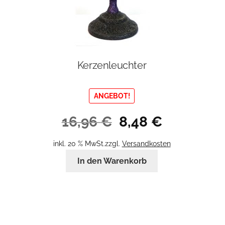
Kerzenleuchter
ANGEBOT!
Ursprünglicher
Aktueller
16,96
€
8,48
€
Preis
Preis
war:
ist:
inkl. 20 % MwSt.
zzgl.
Versandkosten
16,96 €
8,48 €.
In den Warenkorb