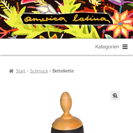
Zur
Zum
Kategorien
Navigation
Inhalt
springen
springen
Start
Schmuck
Bettelkette
🔍